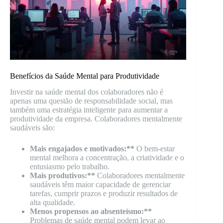
Benefícios da Saúde Mental para Produtividade
Investir na saúde mental dos colaboradores não é
apenas uma questão de responsabilidade social, mas
também uma estratégia inteligente para aumentar a
produtividade da empresa. Colaboradores mentalmente
saudáveis são:
Mais engajados e motivados:**
O bem-estar
mental melhora a concentração, a criatividade e o
entusiasmo pelo trabalho.
Mais produtivos:**
Colaboradores mentalmente
saudáveis têm maior capacidade de gerenciar
tarefas, cumprir prazos e produzir resultados de
alta qualidade.
Menos propensos ao absenteísmo:**
Problemas de saúde mental podem levar ao