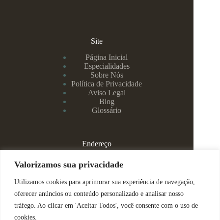
Site
Página Inicial
Especialidades
Sobre Nós
Política de Privacidade
Aviso Legal
Blog
Glossário
Endereço
Rua Rei Alberto, 108 / 705 - Centro - Juiz de Fora/MG
Valorizamos sua privacidade
Utilizamos cookies para aprimorar sua experiência de navegação,
(32) 99829-3800 - Dra Eduarda
oferecer anúncios ou conteúdo personalizado e analisar nosso
tráfego. Ao clicar em 'Aceitar Todos', você consente com o uso de
(32) 99142-4305 - Dra Vanessa
cookies.