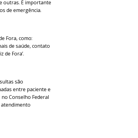
e outras. É importante
sos de emergência.
de Fora, como:
nais de saúde, contato
z de Fora’.
nsultas são
hadas entre paciente e
s no Conselho Federal
o atendimento