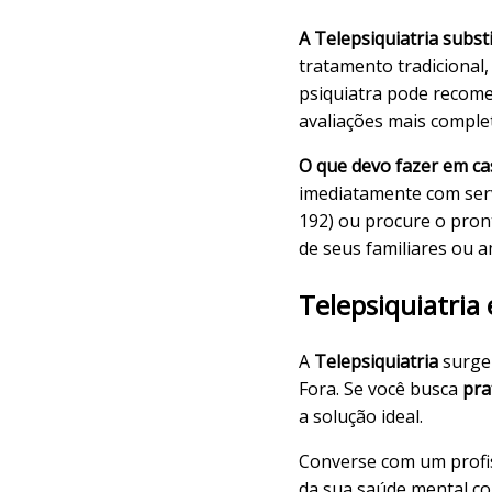
A Telepsiquiatria subst
tratamento tradicional
psiquiatra pode recomen
avaliações mais comple
O que devo fazer em ca
imediatamente com ser
192) ou procure o pron
de seus familiares ou 
Telepsiquiatria
A
Telepsiquiatria
surge 
Fora
. Se você busca
pra
a solução ideal.
Converse com um profiss
da sua saúde mental co