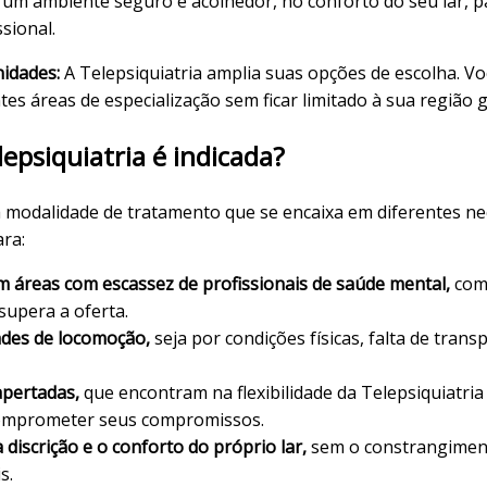
 um ambiente seguro e acolhedor, no conforto do seu lar, p
sional.
idades:
A Telepsiquiatria amplia suas opções de escolha. Vo
ntes áreas de especialização sem ficar limitado à sua região 
epsiquiatria é indicada?
a modalidade de tratamento que se encaixa em diferentes ne
ara:
 áreas com escassez de profissionais de saúde mental,
como
upera a oferta.
dades de locomoção,
seja por condições físicas, falta de trans
pertadas,
que encontram na flexibilidade da Telepsiquiatria 
comprometer seus compromissos.
discrição e o conforto do próprio lar,
sem o constrangimen
s.