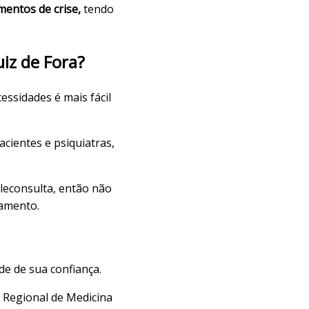
entos de crise,
tendo
iz de Fora?
essidades é mais fácil
cientes e psiquiatras,
eleconsulta, então não
tamento.
de de sua confiança.
o Regional de Medicina