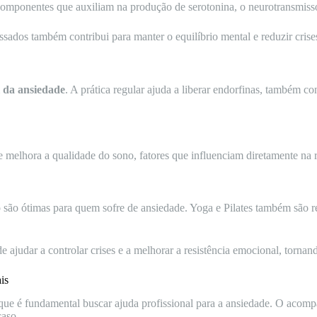
componentes que auxiliam na produção de serotonina, o neurotransmisso
sados também contribui para manter o equilíbrio mental e reduzir crise
 da ansiedade
. A prática regular ajuda a liberar endorfinas, também 
e melhora a qualidade do sono, fatores que influenciam diretamente na 
mo são ótimas para quem sofre de ansiedade. Yoga e Pilates também s
 ajudar a controlar crises e a melhorar a resistência emocional, tornand
is
 que é fundamental buscar ajuda profissional para a ansiedade. O aco
caso.