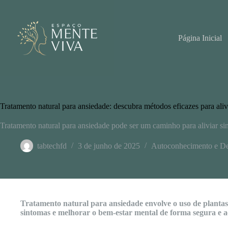
Pular
para
o
conteúdo
Página Inicial
Tratamento natural para ansiedade: descubra métodos eficazes para aliv
Tratamento natural para ansiedade pode ser um caminho para aliviar s
tabtechfd
3 de junho de 2025
Autoconhecimento e De
Tratamento natural para ansiedade envolve o uso de plantas m
sintomas e melhorar o bem-estar mental de forma segura e ac