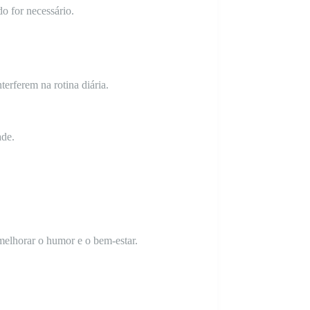
o for necessário.
erferem na rotina diária.
ade.
melhorar o humor e o bem-estar.