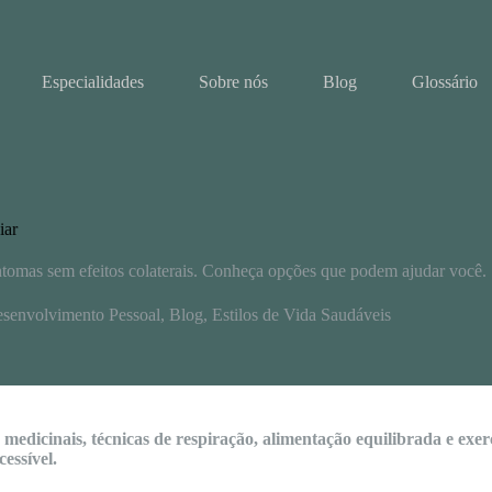
Especialidades
Sobre nós
Blog
Glossário
iar
intomas sem efeitos colaterais. Conheça opções que podem ajudar você.
senvolvimento Pessoal
,
Blog
,
Estilos de Vida Saudáveis
edicinais, técnicas de respiração, alimentação equilibrada e exerc
essível.