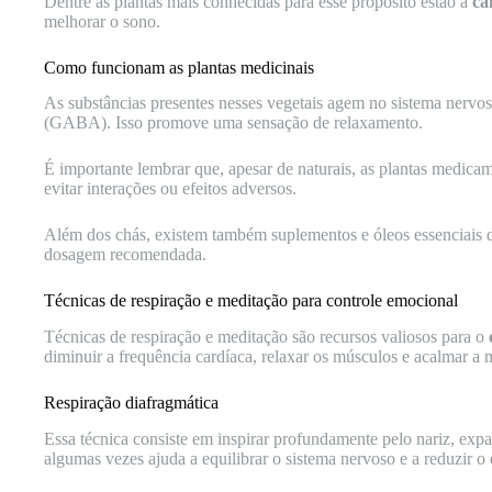
Dentre as plantas mais conhecidas para esse propósito estão a
ca
melhorar o sono.
Como funcionam as plantas medicinais
As substâncias presentes nesses vegetais agem no sistema nervo
(GABA). Isso promove uma sensação de relaxamento.
É importante lembrar que, apesar de naturais, as plantas medica
evitar interações ou efeitos adversos.
Além dos chás, existem também suplementos e óleos essenciais de
dosagem recomendada.
Técnicas de respiração e meditação para controle emocional
Técnicas de respiração e meditação são recursos valiosos para o
diminuir a frequência cardíaca, relaxar os músculos e acalmar a 
Respiração diafragmática
Essa técnica consiste em inspirar profundamente pelo nariz, exp
algumas vezes ajuda a equilibrar o sistema nervoso e a reduzir o 