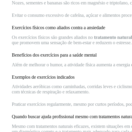
Nozes, sementes e bananas são ricos em magnésio e triptofano, 
Evitar o consumo excessivo de cafeína, açúcar e alimentos proces
Exercícios físicos como aliados contra a ansiedade
Os exercícios físicos são grandes aliados no
tratamento natural
que promovem uma sensação de bem-estar e reduzem o estresse.
Benefícios dos exercícios para a saúde mental
Além de melhorar o humor, a atividade física aumenta a energia 
Exemplos de exercícios indicados
Atividades aeróbicas como caminhadas, corridas leves e ciclis
com técnicas de respiração e relaxamento.
Praticar exercícios regularmente, mesmo por curtos períodos, pode
Quando buscar ajuda profissional mesmo com tratamentos natura
Mesmo com tratamentos naturais eficazes, existem situações em
um diagnóstico correto e o tratamento mais adequado para cada 