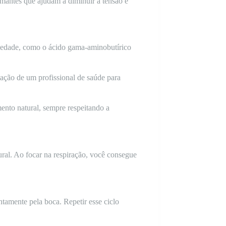
lmantes que ajudam a diminuir a tensão e
nsiedade, como o ácido gama-aminobutírico
tação de um profissional de saúde para
ento natural, sempre respeitando a
ral. Ao focar na respiração, você consegue
tamente pela boca. Repetir esse ciclo