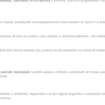
momila, valeriana, erva-cidreira
e lavanda. Elas têm propriedades ca
so central, modulando neurotransmissores relacionados ao stress e à a
mentosas devem ser usadas com cuidado e, preferencialmente, sob orien
rivados dessas plantas que podem ser incorporados na rotina de tratam
controle emocional
e podem ajudar a reduzir a ansiedade de forma natu
mente.
andindo o abdômen, segurando o ar por alguns segundos e expirando len
estresse.