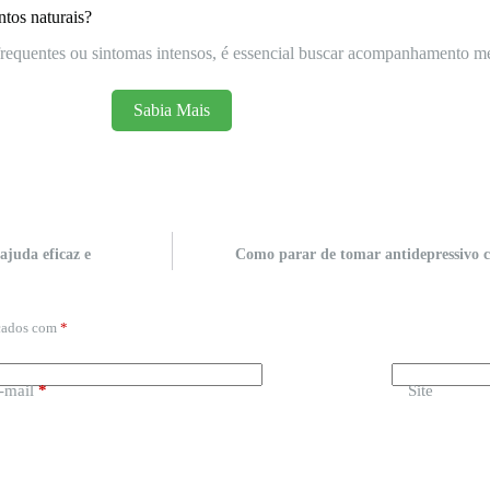
tos naturais?
es frequentes ou sintomas intensos, é essencial buscar acompanhamento m
Sabia Mais
ajuda eficaz e
Como parar de tomar antidepressivo c
rcados com
*
-mail
*
Site