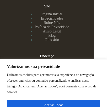
Site
Página Inicial
Especialidades
Sobre Nós
Política de Privacidade
Aviso Legal
Blog
Glossário
Endereço
Rua Rei Alberto, 108 / 705 - Centro - Juiz de Fora/MG
Valorizamos sua privacidade
Utilizamos cookies para aprimorar sua experiência de navegação,
(32) 99829-3800 - Dra Eduarda
oferecer anúncios ou conteúdo personalizado e analisar nosso
tráfego. Ao clicar em 'Aceitar Todos', você consente com o uso de
(32) 99142-4305 - Dra Vanessa
cookies.
ajuda@espacomenteviva.com.br
Aceitar Todos