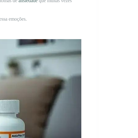
intomas de
ansiedade
que muitas vezes
cessa emoções.