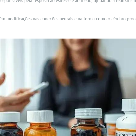
responsáveis pela resposta ao estresse e ao medo, ajudando a reduzir s
ém modificações nas conexões neurais e na forma como o cérebro pro