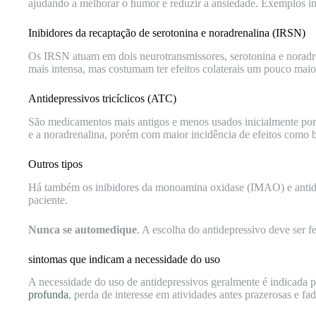
ajudando a melhorar o humor e reduzir a ansiedade. Exemplos inc
Inibidores da recaptação de serotonina e noradrenalina (IRSN)
Os IRSN atuam em dois neurotransmissores, serotonina e noradr
mais intensa, mas costumam ter efeitos colaterais um pouco maio
Antidepressivos tricíclicos (ATC)
São medicamentos mais antigos e menos usados inicialmente por c
e a noradrenalina, porém com maior incidência de efeitos como 
Outros tipos
Há também os inibidores da monoamina oxidase (IMAO) e antidep
paciente.
Nunca se automedique
. A escolha do antidepressivo deve ser fe
sintomas que indicam a necessidade do uso
A necessidade do uso de antidepressivos geralmente é indicada po
profunda
, perda de interesse em atividades antes prazerosas e fad