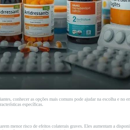
niciantes, conhecer as opções mais comuns pode ajudar na escolha e no 
acterísticas específicas.
arem menor risco de efeitos colaterais graves. Eles aumentam a disponi