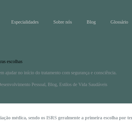
Especialidades
Sobre nós
Blog
Glossário
ras escolhas
m ajudar no início do tratamento com segurança e consciência.
esenvolvimento Pessoal
,
Blog
,
Estilos de Vida Saudáveis
ção médica, sendo os ISRS geralmente a primeira escolha por tere