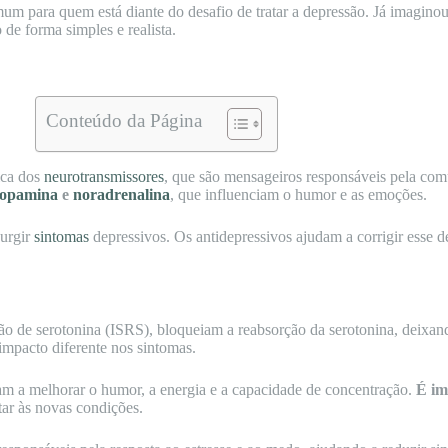
m para quem está diante do desafio de tratar a depressão. Já imaginou
de forma simples e realista.
Conteúdo da Página
ica dos
neurotransmissores
, que são mensageiros responsáveis pela com
opamina
e
noradrenalina
, que influenciam o humor e as emoções.
surgir
sintomas
depressivos. Os antidepressivos ajudam a corrigir esse d
ção de serotonina (ISRS), bloqueiam a reabsorção da serotonina, deixan
mpacto diferente nos sintomas.
m a melhorar o humor, a energia e a capacidade de concentração.
É im
tar às novas condições.