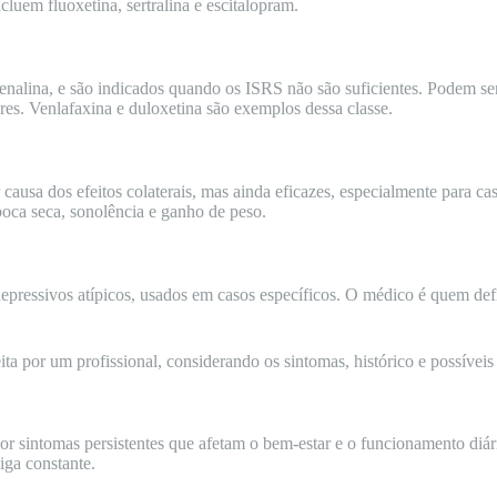
luem fluoxetina, sertralina e escitalopram.
enalina, e são indicados quando os ISRS não são suficientes. Podem s
res. Venlafaxina e duloxetina são exemplos dessa classe.
ausa dos efeitos colaterais, mas ainda eficazes, especialmente para cas
boca seca, sonolência e ganho de peso.
ressivos atípicos, usados em casos específicos. O médico é quem defi
ita por um profissional, considerando os sintomas, histórico e possíveis
r sintomas persistentes que afetam o bem-estar e o funcionamento diário
iga constante.